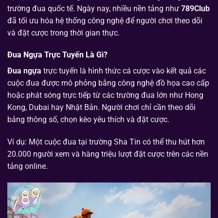
trường đua quốc tế. Ngày nay, nhiều nền tảng như
789Club
đã tối ưu hóa hệ thống công nghệ để người chơi theo dõi
và đặt cược trong thời gian thực.
Đua Ngựa Trực Tuyến Là Gì?
Đua ngựa
trực tuyến là hình thức cá cược vào kết quả các
cuộc đua được mô phỏng bằng công nghệ đồ họa cao cấp
hoặc phát sóng trực tiếp từ các trường đua lớn như Hong
Kong, Dubai hay Nhật Bản. Người chơi chỉ cần theo dõi
bảng thông số, chọn kèo yêu thích và đặt cược.
Ví dụ: Một cuộc đua tại trường Sha Tin có thể thu hút hơn
20.000 người xem và hàng triệu lượt đặt cược trên các nền
tảng online.