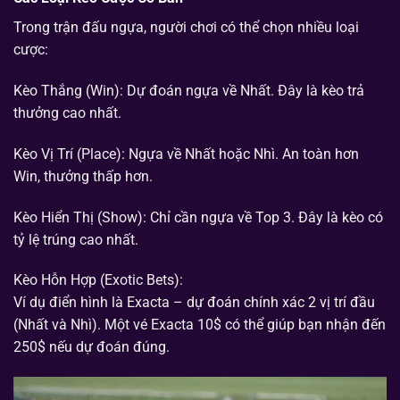
Trong trận đấu ngựa, người chơi có thể chọn nhiều loại
cược:
Kèo Thắng (Win): Dự đoán ngựa về Nhất. Đây là kèo trả
thưởng cao nhất.
Kèo Vị Trí (Place): Ngựa về Nhất hoặc Nhì. An toàn hơn
Win, thưởng thấp hơn.
Kèo Hiển Thị (Show): Chỉ cần ngựa về Top 3. Đây là kèo có
tỷ lệ trúng cao nhất.
Kèo Hỗn Hợp (Exotic Bets):
Ví dụ điển hình là Exacta – dự đoán chính xác 2 vị trí đầu
(Nhất và Nhì). Một vé Exacta 10$ có thể giúp bạn nhận đến
250$ nếu dự đoán đúng.