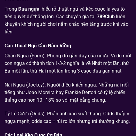
Trong
Đua ngựa
, hiểu rõ thuật ngữ và kèo cược là yếu tố
tiên quyết để thắng lớn. Các chuyên gia tại
789Club
luôn
khuyến khích người chơi nắm chắc nền tảng trước khi vào
tiền.
Các Thuật Ngữ Cần Nắm Vững
Chân Ngựa (Form): Phong độ gần đây của ngựa. Ví dụ một
con ngựa có thành tích 1-3-2 nghĩa là về Nhất một lần, thứ
Ba một lần, thứ Hai một lần trong 3 cuộc đua gần nhất.
Nài Ngựa (Jockey): Người điều khiển ngựa. Những nài nổi
tiếng như Joao Moreira hay Frankie Dettori có tỷ lệ chiến
thắng cao hơn 10–18% so với mặt bằng chung.
Tỷ Lệ Cược (Odds): Phản ánh xác suất thắng. Odds thấp =
ngựa mạnh; odds cao = rủi ro lớn nhưng trả thưởng khủng.
Các Loại Kèo Cược Cơ Bản