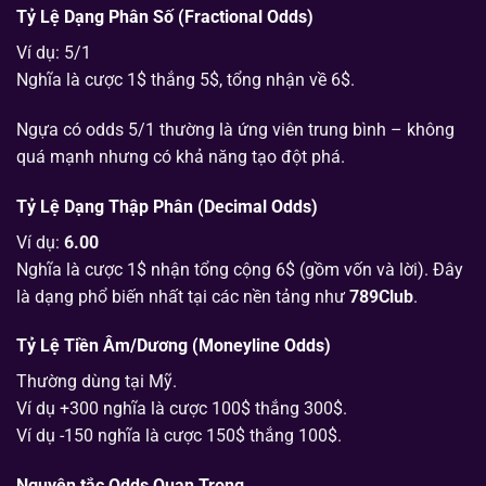
Tỷ Lệ Dạng Phân Số (Fractional Odds)
Ví dụ: 5/1
Nghĩa là cược 1$ thắng 5$, tổng nhận về 6$.
Ngựa có odds 5/1 thường là ứng viên trung bình – không
quá mạnh nhưng có khả năng tạo đột phá.
Tỷ Lệ Dạng Thập Phân (Decimal Odds)
Ví dụ:
6.00
Nghĩa là cược 1$ nhận tổng cộng 6$ (gồm vốn và lời). Đây
là dạng phổ biến nhất tại các nền tảng như
789Club
.
Tỷ Lệ Tiền Âm/Dương (Moneyline Odds)
Thường dùng tại Mỹ.
Ví dụ +300 nghĩa là cược 100$ thắng 300$.
Ví dụ -150 nghĩa là cược 150$ thắng 100$.
Nguyên tắc Odds Quan Trọng