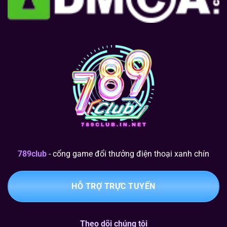
789club
- cổng game đổi thưởng điện thoại xanh chín
HỖ TRỢ TRỰC TUYẾN
Theo dõi chúng tôi