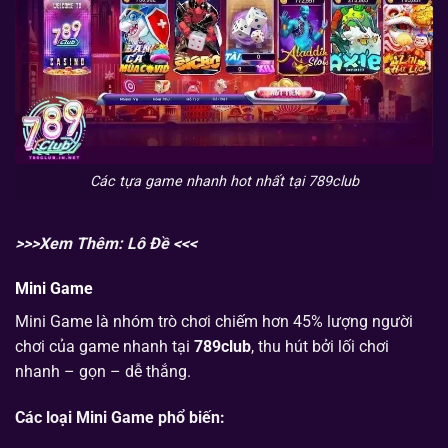
Các tựa game nhanh hot nhất tại 789club
>>>Xem Thêm:
Lô Đề
<<<
Mini Game
Mini Game là nhóm trò chơi chiếm hơn 45% lượng người
chơi của game nhanh tại
789club
, thu hút bởi lối chơi
nhanh – gọn – dễ thắng.
Các loại Mini Game phổ biến: