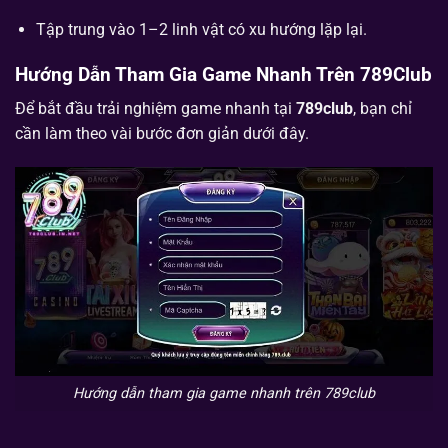
Tập trung vào 1–2 linh vật có xu hướng lặp lại.
Hướng Dẫn Tham Gia Game Nhanh Trên 789Club
Để bắt đầu trải nghiệm game nhanh tại
789club
, bạn chỉ
cần làm theo vài bước đơn giản dưới đây.
Hướng dẫn tham gia game nhanh trên 789club