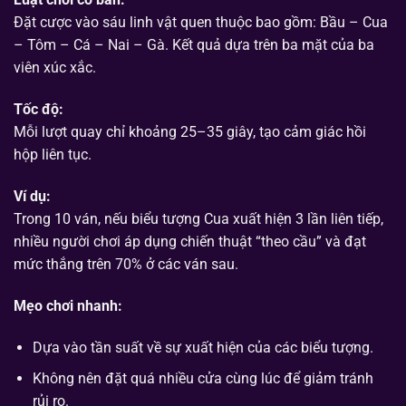
Đặt cược vào sáu linh vật quen thuộc bao gồm: Bầu – Cua
– Tôm – Cá – Nai – Gà. Kết quả dựa trên ba mặt của ba
viên xúc xắc.
Tốc độ:
Mỗi lượt quay chỉ khoảng 25–35 giây, tạo cảm giác hồi
hộp liên tục.
Ví dụ:
Trong 10 ván, nếu biểu tượng Cua xuất hiện 3 lần liên tiếp,
nhiều người chơi áp dụng chiến thuật “theo cầu” và đạt
mức thắng trên 70% ở các ván sau.
Mẹo chơi nhanh:
Dựa vào tần suất về sự xuất hiện của các biểu tượng.
Không nên đặt quá nhiều cửa cùng lúc để giảm tránh
rủi ro.