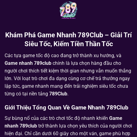
Bỏ
qua
nội
dung
Khám Phá Game Nhanh 789Club – Giải Trí
Siêu Tốc, Kiếm Tiền Thần Tốc
Các tựa game tốc độ cao đang trở thành xu hướng, và
Game nhanh 789club
chính là lựa chọn hàng đầu cho
người chơi thích tiết kiệm thời gian nhưng vẫn muốn thắng
lớn. Với loạt trò chơi đa dạng cùng cơ chế trả thưởng ngay
lập tức, game nhanh mang đến trải nghiệm siêu tốc chưa
từng có tại nền tảng
789Club
.
Giới Thiệu Tổng Quan Về Game Nhanh 789Club
Sự bùng nổ của các trò chơi tốc độ nhanh khiến
Game
nhanh 789club
trở thành lựa chọn yêu thích của người chơi
hiện đại. Chỉ cần dưới 60 giây cho một ván, game phù hợp