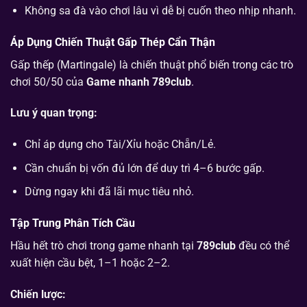
Không sa đà vào chơi lâu vì dễ bị cuốn theo nhịp nhanh.
Áp Dụng Chiến Thuật Gấp Thép Cẩn Thận
Gấp thếp (Martingale) là chiến thuật phổ biến trong các trò
chơi 50/50 của
Game nhanh 789club
.
Lưu ý quan trọng:
Chỉ áp dụng cho Tài/Xỉu hoặc Chẵn/Lẻ.
Cần chuẩn bị vốn đủ lớn để duy trì 4–6 bước gấp.
Dừng ngay khi đã lãi mục tiêu nhỏ.
Tập Trung Phân Tích Cầu
Hầu hết trò chơi trong game nhanh tại
789club
đều có thể
xuất hiện cầu bệt, 1–1 hoặc 2–2.
Chiến lược: