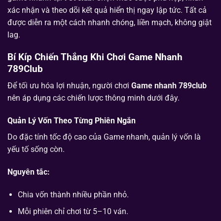
xác nhận và theo dõi kết quả hiển thị ngay lập tức. Tất cả
được diễn ra một cách nhanh chóng, liền mạch, không giật
lag.
Bí Kíp Chiến Thắng Khi Chơi Game Nhanh
789Club
Để tối ưu hóa lợi nhuận, người chơi
Game nhanh 789club
nên áp dụng các chiến lược thông minh dưới đây.
Quản Lý Vốn Theo Từng Phiên Ngắn
Do đặc tính tốc độ cao của Game nhanh, quản lý vốn là
yếu tố sống còn.
Nguyên tắc:
Chia vốn thành nhiều phần nhỏ.
Mỗi phiên chỉ chơi từ 5–10 ván.