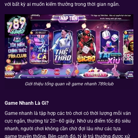
với bất kỳ ai muốn kiếm thưởng trong thời gian ngắn.
Giới thiệu tổng quan về game nhanh 789club
Game Nhanh Là Gì?
Game nhanh là tập hợp các trò chơi có thời lượng mỗi ván
cực ngắn, thường từ 20–60 giây. Nhờ ưu điểm tốc độ siêu
nhanh, người chơi không cần chờ đợi lâu như các tựa
game truyền thống. Bên cạnh đó, tỷ lệ trả thưởng được xử